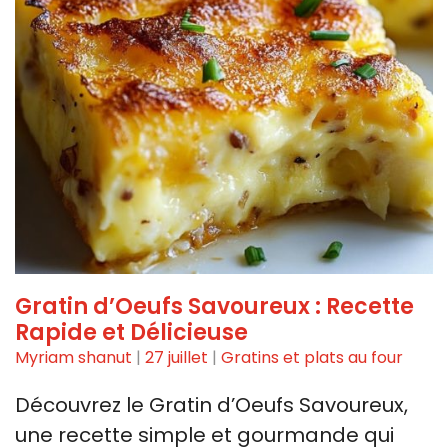
Gratin d’Oeufs Savoureux : Recette
Rapide et Délicieuse
Myriam shanut
|
27 juillet
|
Gratins et plats au four
Découvrez le Gratin d’Oeufs Savoureux,
une recette simple et gourmande qui