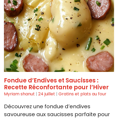
Fondue d’Endives et Saucisses :
Recette Réconfortante pour l’Hiver
Myriam shanut
|
24 juillet
|
Gratins et plats au four
Découvrez une fondue d’endives
savoureuse aux saucisses parfaite pour