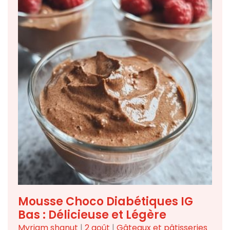
Mousse Choco Diabétiques IG
Bas : Délicieuse et Légère
Myriam shanut
|
2 août
|
Gâteaux et pâtisseries