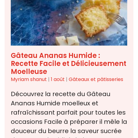
Gâteau Ananas Humide :
Recette Facile et Délicieusement
Moelleuse
Myriam shanut
|
1 août
|
Gâteaux et pâtisseries
Découvrez la recette du Gâteau
Ananas Humide moelleux et
rafraîchissant parfait pour toutes les
occasions Facile à préparer il mêle la
douceur du beurre la saveur sucrée