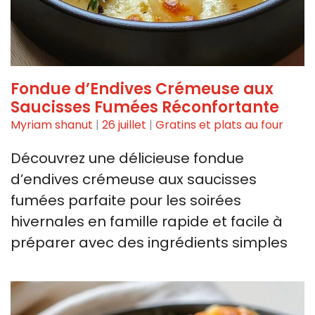
Fondue d’Endives Crémeuse aux
Saucisses Fumées Réconfortante
Myriam shanut
|
26 juillet
|
Gratins et plats au four
Découvrez une délicieuse fondue
d’endives crémeuse aux saucisses
fumées parfaite pour les soirées
hivernales en famille rapide et facile à
préparer avec des ingrédients simples