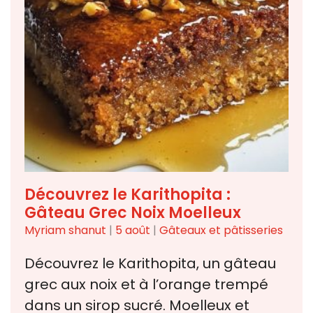
Découvrez le Karithopita :
Gâteau Grec Noix Moelleux
Myriam shanut
|
5 août
|
Gâteaux et pâtisseries
Découvrez le Karithopita, un gâteau
grec aux noix et à l’orange trempé
dans un sirop sucré. Moelleux et