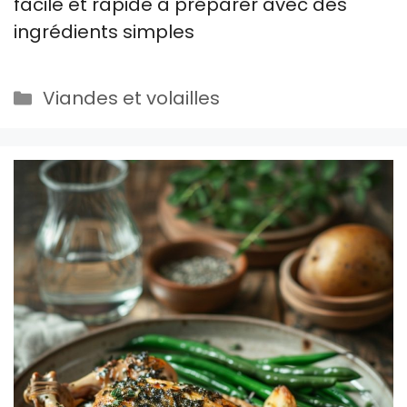
facile et rapide à préparer avec des
ingrédients simples
Catégories
Viandes et volailles