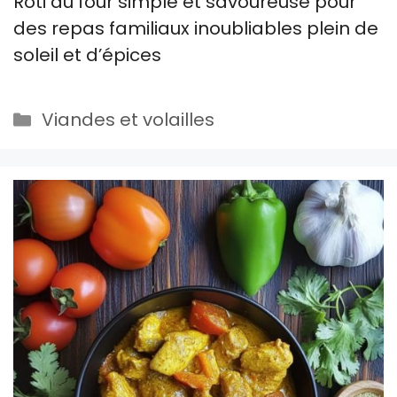
Rôti au four simple et savoureuse pour
des repas familiaux inoubliables plein de
soleil et d’épices
Catégories
Viandes et volailles