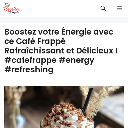
Aller
M
au
contenu
Boostez votre Énergie avec
ce Café Frappé
Rafraîchissant et Délicieux !
#cafefrappe #energy
#refreshing