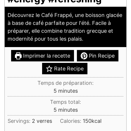
Découvrez le Café Frappé, une boisson glacée
à base de café parfaite pour l'été. Facile à
préparer, elle combine tradition grecque et
modernité pour tous les palais.
Imprimer la recette
Pin Recipe
Rate Recipe
Temps de préparation:
minutes
5
minutes
Temps total:
minutes
5
minutes
Servings:
2
verres
Calories:
150
kcal