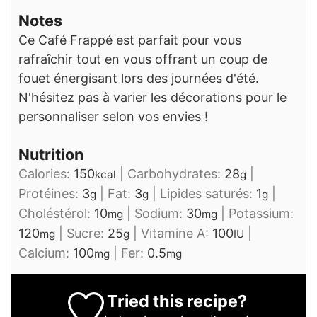
Notes
Ce Café Frappé est parfait pour vous
rafraîchir tout en vous offrant un coup de
fouet énergisant lors des journées d'été.
N'hésitez pas à varier les décorations pour le
personnaliser selon vos envies !
Nutrition
Calories:
150
|
Carbohydrates:
28
|
kcal
g
Protéines:
3
|
Fat:
3
|
Lipides saturés:
1
|
g
g
g
Choléstérol:
10
|
Sodium:
30
|
Potassium:
mg
mg
120
|
Sucre:
25
|
Vitamine A:
100
|
mg
g
IU
Calcium:
100
|
Fer:
0.5
mg
mg
Tried this recipe?