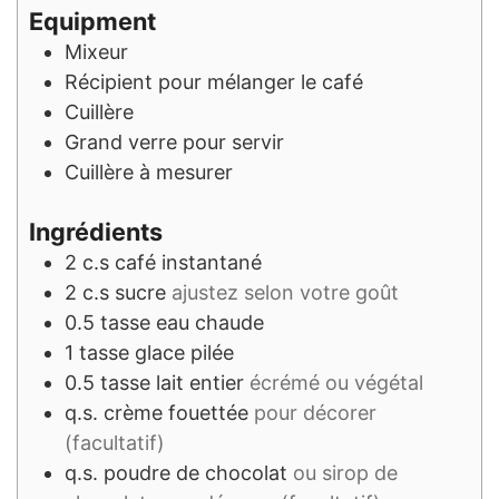
Equipment
Mixeur
Récipient
pour mélanger le café
Cuillère
Grand verre
pour servir
Cuillère à mesurer
Ingrédients
2
c.s
café instantané
2
c.s
sucre
ajustez selon votre goût
0.5
tasse
eau chaude
1
tasse
glace pilée
0.5
tasse
lait entier
écrémé ou végétal
q.s.
crème fouettée
pour décorer
(facultatif)
q.s.
poudre de chocolat
ou sirop de