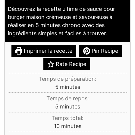
Découvrez la recette ultime de sauce pour
burger maison crémeuse et savoureuse à
réaliser en 5 minutes chrono avec des
ingrédients simples et faciles à trouver.
Imprimer la recette
Pin Recipe
Rate Recipe
Temps de préparation:
minutes
5
minutes
Temps de repos:
minutes
5
minutes
Temps total:
minutes
10
minutes