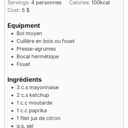
Servings:
4
personnes
Calories:
100
kcal
Cost:
5 $
Equipment
Bol moyen
Cuillère en bois ou fouet
Presse-agrumes
Bocal hermétique
Fouet
Ingrédients
3
c.s
mayonnaise
2
c.s
ketchup
1
c.c
moutarde
1
c.c
paprika
1
filet
jus de citron
q.s.
sel