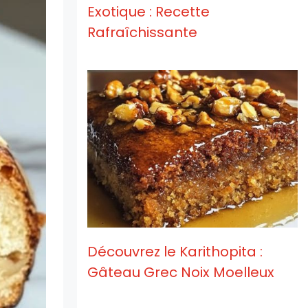
Exotique : Recette
Rafraîchissante
Découvrez le Karithopita :
Gâteau Grec Noix Moelleux