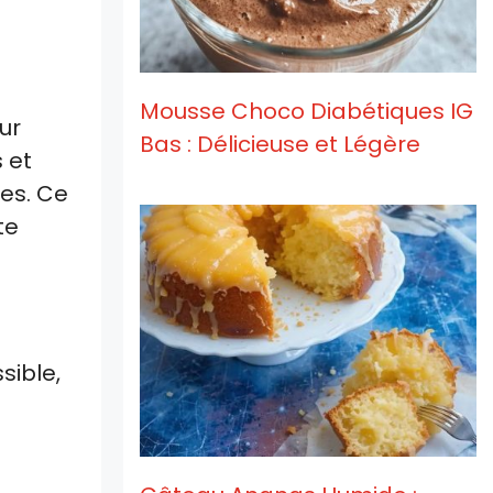
Mousse Choco Diabétiques IG
ur
Bas : Délicieuse et Légère
 et
les. Ce
te
sible,