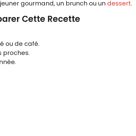
 déjeuner gourmand, un brunch ou un
dessert
.
parer Cette Recette
é ou de café.
 proches.
année.