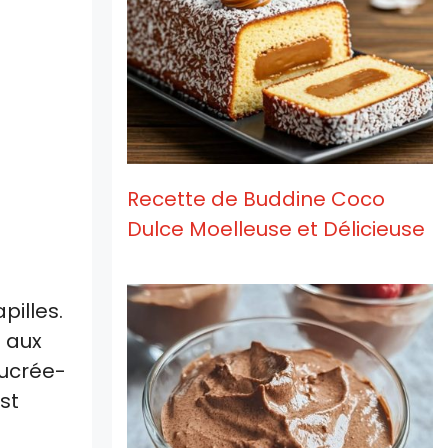
Recette de Buddine Coco
Dulce Moelleuse et Délicieuse
pilles.
a aux
sucrée-
st