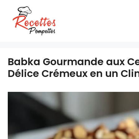
Aller
au
contenu
Babka Gourmande aux Cer
Délice Crémeux en un Clin