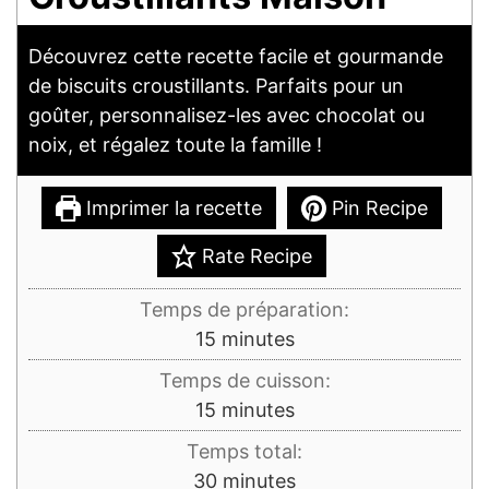
Découvrez cette recette facile et gourmande
de biscuits croustillants. Parfaits pour un
goûter, personnalisez-les avec chocolat ou
noix, et régalez toute la famille !
Imprimer la recette
Pin Recipe
Rate Recipe
Temps de préparation:
minutes
15
minutes
Temps de cuisson:
minutes
15
minutes
Temps total:
minutes
30
minutes