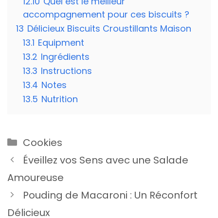
12.10
Quel est le meilleur
accompagnement pour ces biscuits ?
13
Délicieux Biscuits Croustillants Maison
13.1
Equipment
13.2
Ingrédients
13.3
Instructions
13.4
Notes
13.5
Nutrition
Catégories
Cookies
Éveillez vos Sens avec une Salade
Amoureuse
Pouding de Macaroni : Un Réconfort
Délicieux