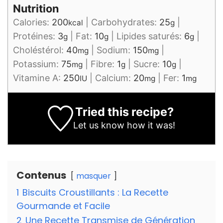
Nutrition
Calories:
200
|
Carbohydrates:
25
|
kcal
g
Protéines:
3
|
Fat:
10
|
Lipides saturés:
6
|
g
g
g
Choléstérol:
40
|
Sodium:
150
|
mg
mg
Potassium:
75
|
Fibre:
1
|
Sucre:
10
|
mg
g
g
Vitamine A:
250
|
Calcium:
20
|
Fer:
1
IU
mg
mg
Tried this recipe?
Let us know
how it was!
Contenus
masquer
1
Biscuits Croustillants : La Recette
Gourmande et Facile
2
Une Recette Transmise de Génération