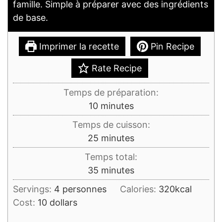
famille. Simple à préparer avec des ingrédients
de base.
Imprimer la recette
Pin Recipe
Rate Recipe
Temps de préparation:
minutes
10
minutes
Temps de cuisson:
minutes
25
minutes
Temps total:
minutes
35
minutes
Servings:
4
personnes
Calories:
320
kcal
Cost:
10 dollars