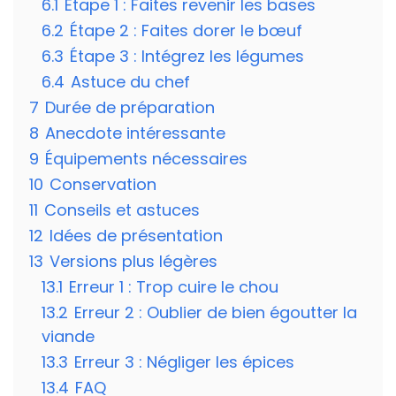
6.1
Étape 1 : Faites revenir les bases
6.2
Étape 2 : Faites dorer le bœuf
6.3
Étape 3 : Intégrez les légumes
6.4
Astuce du chef
7
Durée de préparation
8
Anecdote intéressante
9
Équipements nécessaires
10
Conservation
11
Conseils et astuces
12
Idées de présentation
13
Versions plus légères
13.1
Erreur 1 : Trop cuire le chou
13.2
Erreur 2 : Oublier de bien égoutter la
viande
13.3
Erreur 3 : Négliger les épices
13.4
FAQ