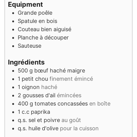
Equipment
Grande poêle
Spatule en bois
Couteau bien aiguisé
Planche à découper
Sauteuse
Ingrédients
500
g
bœuf haché maigre
1
petit chou
finement émincé
1
oignon
haché
2
gousses d'ail
émincées
400
g
tomates concassées
en boîte
1
c.c
paprika
q.s.
sel et poivre
au goût
q.s.
huile d'olive
pour la cuisson