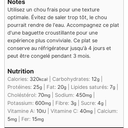
Notes
Utilisez un chou frais pour une texture
optimale. Évitez de saler trop tôt, le chou
pourrait rendre de l'eau. Accompagnez ce plat
d'une baguette croustillante pour une
expérience plus conviviale. Ce plat se
conserve au réfrigérateur jusqu'à 4 jours et
peut être congelé pendant 3 mois.
Nutrition
Calories:
320
|
Carbohydrates:
12
|
kcal
g
Protéines:
25
|
Fat:
20
|
Lipides saturés:
7
|
g
g
g
Choléstérol:
70
|
Sodium:
450
|
mg
mg
Potassium:
600
|
Fibre:
3
|
Sucre:
4
|
mg
g
g
Vitamine A:
10
|
Vitamine C:
40
|
Calcium:
IU
mg
5
|
Fer:
15
mg
mg