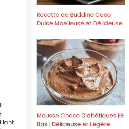
Recette de Buddine Coco
Dulce Moelleuse et Délicieuse
t
é
Mousse Choco Diabétiques IG
llant
Bas : Délicieuse et Légère