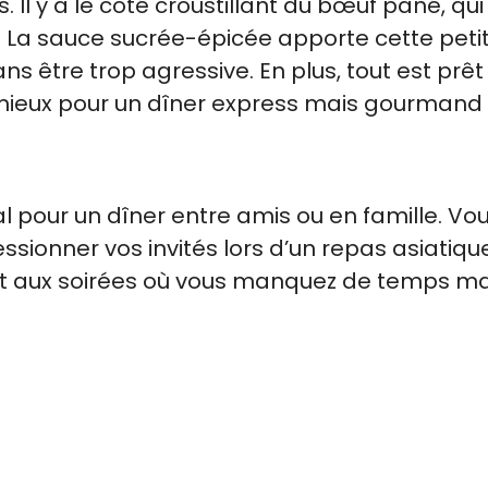
. Il y a le côté croustillant du bœuf pané, qui
. La sauce sucrée-épicée apporte cette peti
ans être trop agressive. En plus, tout est prêt
ieux pour un dîner express mais gourmand 
l pour un dîner entre amis ou en famille. Vo
sionner vos invités lors d’un repas asiatiqu
ent aux soirées où vous manquez de temps ma