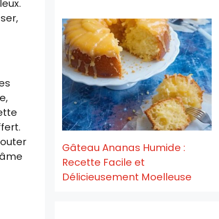
leux.
ser,
les
e,
ette
fert.
jouter
Gâteau Ananas Humide :
n âme
Recette Facile et
Délicieusement Moelleuse