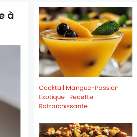
e à
Cocktail Mangue-Passion
Exotique : Recette
Rafraîchissante