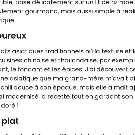
ble, posé délicatement sur un lit de riz moel
eulement gourmand, mais aussi simple à réali
ique.
voureux
lats asiatiques traditionnels où la texture et 
isines chinoise et thaïlandaise, par exempl
nt, le fondant et les épices. J’ai découvert c
uisine asiatique que ma grand-mère m’avait of
e chili douce à son époque, mais elle aimait a
j’ai modernisé la recette tout en gardant so
adoré !
 plat