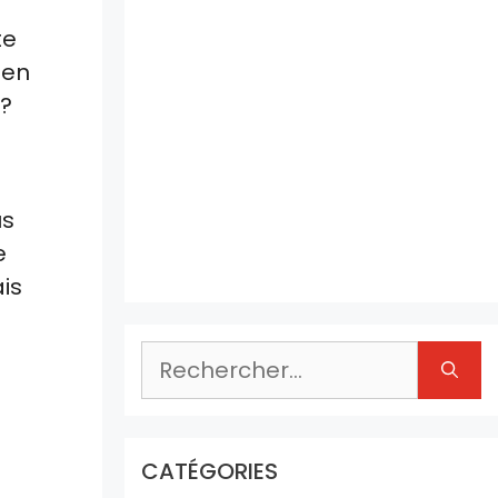
te
 en
?
us
e
is
Rechercher :
CATÉGORIES