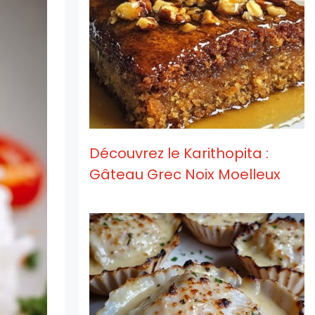
Découvrez le Karithopita :
Gâteau Grec Noix Moelleux