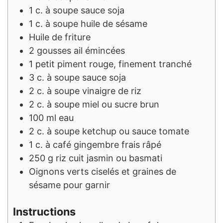
1
c. à soupe
sauce soja
1
c. à soupe
huile de sésame
Huile de friture
2
gousses
ail émincées
1
petit
piment rouge, finement tranché
3
c. à soupe
sauce soja
2
c. à soupe
vinaigre de riz
2
c. à soupe
miel ou sucre brun
100
ml
eau
2
c. à soupe
ketchup ou sauce tomate
1
c. à café
gingembre frais râpé
250
g
riz cuit jasmin ou basmati
Oignons verts ciselés et graines de
sésame pour garnir
Instructions