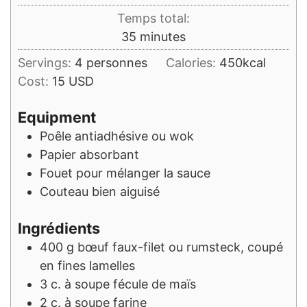
Temps total:
minutes
35
minutes
Servings:
4
personnes
Calories:
450
kcal
Cost:
15 USD
Equipment
Poêle antiadhésive ou wok
Papier absorbant
Fouet pour mélanger la sauce
Couteau bien aiguisé
Ingrédients
400
g
bœuf faux-filet ou rumsteck, coupé
en fines lamelles
3
c. à soupe
fécule de maïs
2
c. à soupe
farine