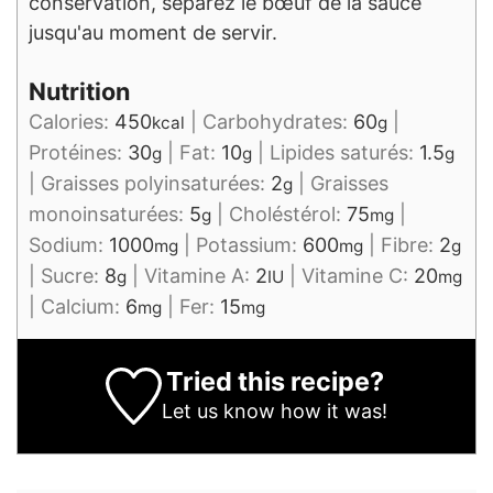
conservation, séparez le bœuf de la sauce
jusqu'au moment de servir.
Nutrition
Calories:
450
|
Carbohydrates:
60
|
kcal
g
Protéines:
30
|
Fat:
10
|
Lipides saturés:
1.5
g
g
g
|
Graisses polyinsaturées:
2
|
Graisses
g
monoinsaturées:
5
|
Choléstérol:
75
|
g
mg
Sodium:
1000
|
Potassium:
600
|
Fibre:
2
mg
mg
g
|
Sucre:
8
|
Vitamine A:
2
|
Vitamine C:
20
g
IU
mg
|
Calcium:
6
|
Fer:
15
mg
mg
Tried this recipe?
Let us know
how it was!