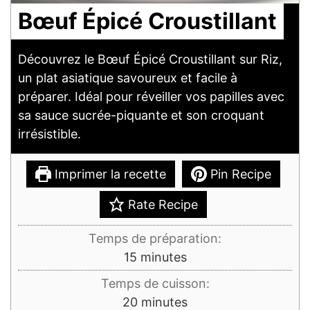
Bœuf Épicé Croustillant
Découvrez le Bœuf Épicé Croustillant sur Riz,
un plat asiatique savoureux et facile à
préparer. Idéal pour réveiller vos papilles avec
sa sauce sucrée-piquante et son croquant
irrésistible.
Imprimer la recette
Pin Recipe
Rate Recipe
Temps de préparation:
minutes
15
minutes
Temps de cuisson:
minutes
20
minutes