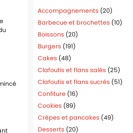
Accompagnements
(20)
le
Barbecue et brochettes
(10)
du
Boissons
(20)
Burgers
(191)
Cakes
(48)
Clafoutis et flans salés
(25)
Clafoutis et flans sucrés
(51)
émincé
Confiture
(16)
Cookies
(89)
Crêpes et pancakes
(49)
Desserts
(20)
ant