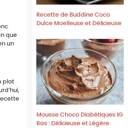
Recette de Buddine Coco
Dulce Moelleuse et Délicieuse
onc
on que
en un
n plat
rd’hui,
recette
Mousse Choco Diabétiques IG
Bas : Délicieuse et Légère