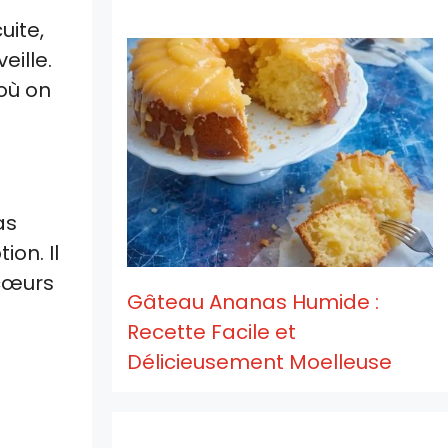
uite,
ille.
 où on
as
on. Il
 cœurs
Gâteau Ananas Humide :
Recette Facile et
Délicieusement Moelleuse