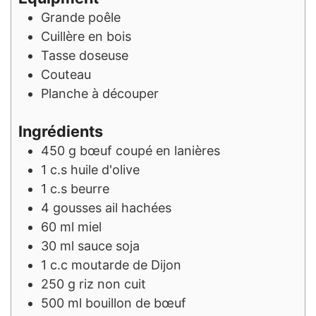
Grande poêle
Cuillère en bois
Tasse doseuse
Couteau
Planche à découper
Ingrédients
450
g
bœuf coupé en lanières
1
c.s
huile d'olive
1
c.s
beurre
4
gousses
ail hachées
60
ml
miel
30
ml
sauce soja
1
c.c
moutarde de Dijon
250
g
riz non cuit
500
ml
bouillon de bœuf