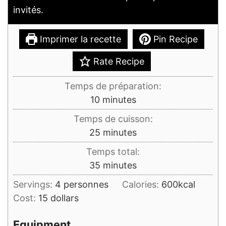
invités.
Imprimer la recette
Pin Recipe
Rate Recipe
Temps de préparation:
minutes
10
minutes
Temps de cuisson:
minutes
25
minutes
Temps total:
minutes
35
minutes
Servings:
4
personnes
Calories:
600
kcal
Cost:
15 dollars
Equipment