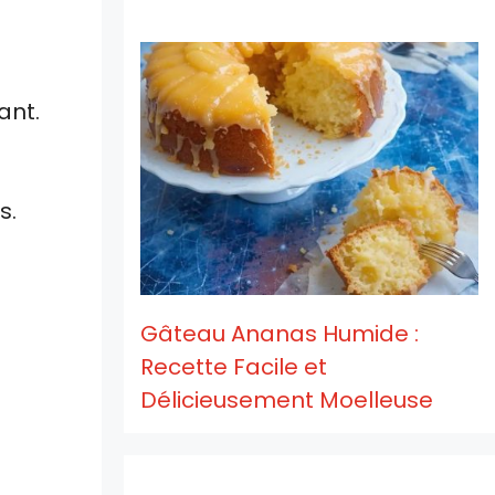
ant.
s.
Gâteau Ananas Humide :
Recette Facile et
Délicieusement Moelleuse