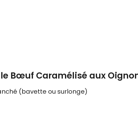
r le Bœuf Caramélisé aux Oigno
nché (bavette ou surlonge)