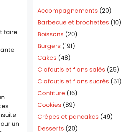
Accompagnements
(20)
Barbecue et brochettes
(10)
 faire
Boissons
(20)
Burgers
(191)
sante.
Cakes
(48)
Clafoutis et flans salés
(25)
Clafoutis et flans sucrés
(51)
Confiture
(16)
un
Cookies
(89)
tes
nsuite
Crêpes et pancakes
(49)
our un
Desserts
(20)