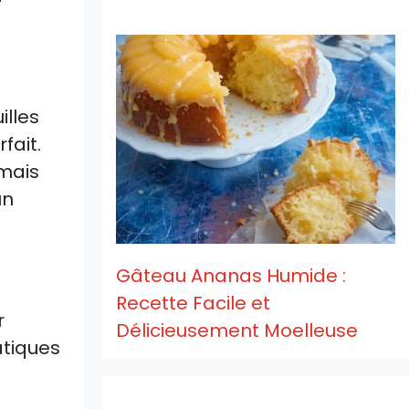
illes
fait.
 mais
un
Gâteau Ananas Humide :
Recette Facile et
r
Délicieusement Moelleuse
atiques