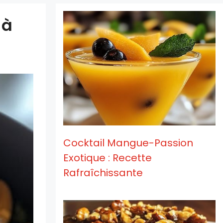
 à
Cocktail Mangue-Passion
Exotique : Recette
Rafraîchissante