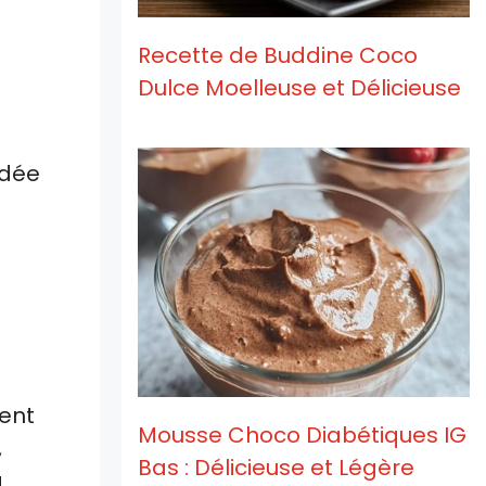
Recette de Buddine Coco
Dulce Moelleuse et Délicieuse
idée
ment
Mousse Choco Diabétiques IG
,
Bas : Délicieuse et Légère
à