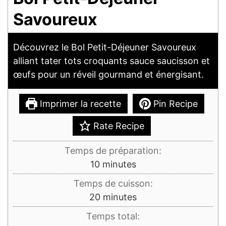
Savoureux
Découvrez le Bol Petit-Déjeuner Savoureux
alliant tater tots croquants sauce saucisson et
œufs pour un réveil gourmand et énergisant.
Imprimer la recette
Pin Recipe
Rate Recipe
Temps de préparation:
minutes
10
minutes
Temps de cuisson:
minutes
20
minutes
Temps total: