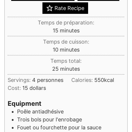
Rate Recipe
Temps de préparation:
minutes
15
minutes
Temps de cuisson:
minutes
10
minutes
Temps total:
minutes
25
minutes
Servings:
4
personnes
Calories:
550
kcal
Cost:
15 dollars
Equipment
Poêle antiadhésive
Trois bols pour l'enrobage
Fouet ou fourchette pour la sauce