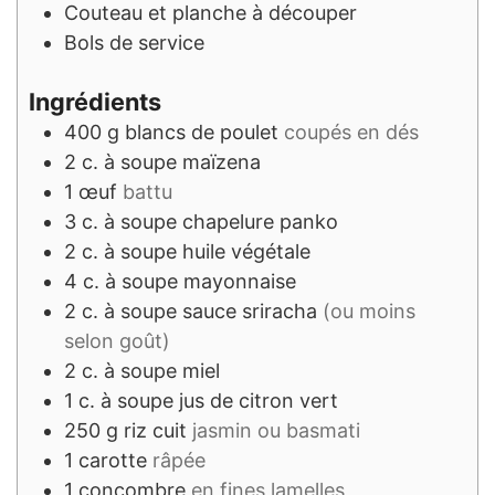
Couteau et planche à découper
Bols de service
Ingrédients
400
g
blancs de poulet
coupés en dés
2
c. à soupe
maïzena
1
œuf
battu
3
c. à soupe
chapelure panko
2
c. à soupe
huile végétale
4
c. à soupe
mayonnaise
2
c. à soupe
sauce sriracha
(ou moins
selon goût)
2
c. à soupe
miel
1
c. à soupe
jus de citron vert
250
g
riz cuit
jasmin ou basmati
1
carotte
râpée
1
concombre
en fines lamelles