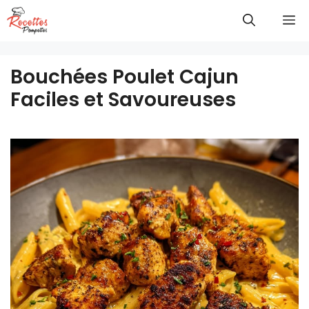
Aller
M
au
contenu
Bouchées Poulet Cajun
Faciles et Savoureuses