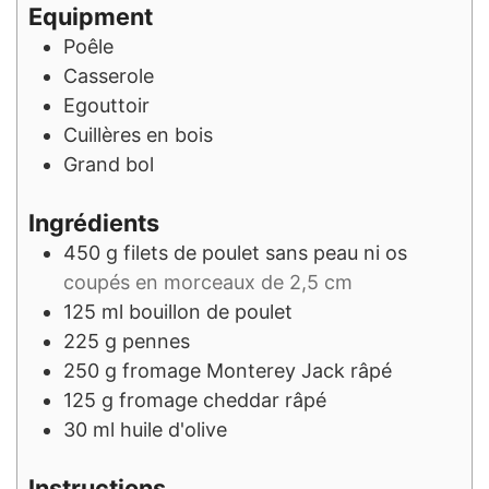
Equipment
Poêle
Casserole
Egouttoir
Cuillères en bois
Grand bol
Ingrédients
450
g
filets de poulet sans peau ni os
coupés en morceaux de 2,5 cm
125
ml
bouillon de poulet
225
g
pennes
250
g
fromage Monterey Jack râpé
125
g
fromage cheddar râpé
30
ml
huile d'olive
Instructions