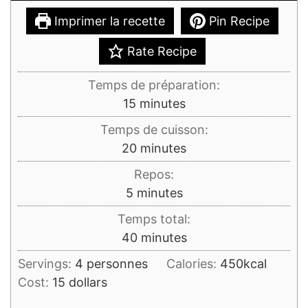
Imprimer la recette
Pin Recipe
Rate Recipe
Temps de préparation:
minutes
15
minutes
Temps de cuisson:
minutes
20
minutes
Repos:
minutes
5
minutes
Temps total:
minutes
40
minutes
Servings:
4
personnes
Calories:
450
kcal
Cost:
15 dollars