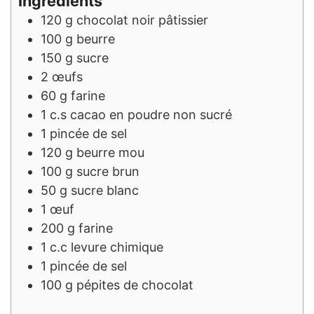
Ingrédients
120
g
chocolat noir pâtissier
100
g
beurre
150
g
sucre
2
œufs
60
g
farine
1
c.s
cacao en poudre non sucré
1
pincée de sel
120
g
beurre mou
100
g
sucre brun
50
g
sucre blanc
1
œuf
200
g
farine
1
c.c
levure chimique
1
pincée de sel
100
g
pépites de chocolat