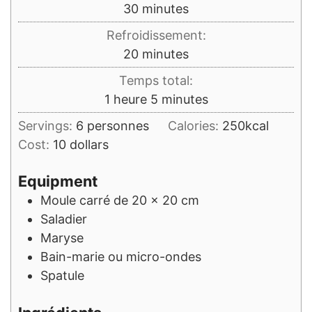
minutes
30
minutes
Refroidissement:
minutes
20
minutes
Temps total:
heure
minutes
1
heure
5
minutes
Servings:
6
personnes
Calories:
250
kcal
Cost:
10 dollars
Equipment
Moule carré de 20 x 20 cm
Saladier
Maryse
Bain-marie ou micro-ondes
Spatule