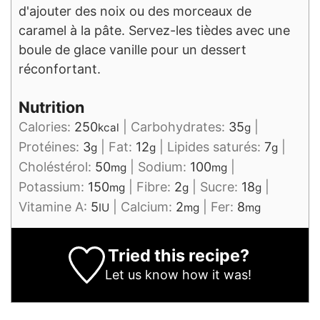
d'ajouter des noix ou des morceaux de
caramel à la pâte. Servez-les tièdes avec une
boule de glace vanille pour un dessert
réconfortant.
Nutrition
Calories:
250
|
Carbohydrates:
35
|
kcal
g
Protéines:
3
|
Fat:
12
|
Lipides saturés:
7
|
g
g
g
Choléstérol:
50
|
Sodium:
100
|
mg
mg
Potassium:
150
|
Fibre:
2
|
Sucre:
18
|
mg
g
g
Vitamine A:
5
|
Calcium:
2
|
Fer:
8
IU
mg
mg
Tried this recipe?
Let us know
how it was!