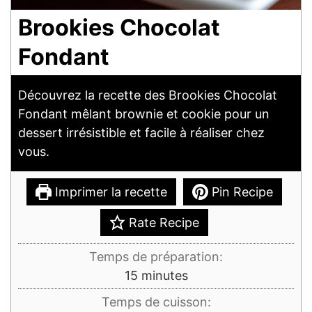
Brookies Chocolat
Fondant
Découvrez la recette des Brookies Chocolat
Fondant mêlant brownie et cookie pour un
dessert irrésistible et facile à réaliser chez
vous.
Imprimer la recette
Pin Recipe
Rate Recipe
Temps de préparation:
minutes
15
minutes
Temps de cuisson: