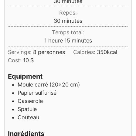
minutes
30
minutes
Repos:
minutes
30
minutes
Temps total:
heure
minutes
1
heure
15
minutes
Servings:
8
personnes
Calories:
350
kcal
Cost:
10 $
Equipment
Moule carré (20x20 cm)
Papier sulfurisé
Casserole
Spatule
Couteau
Ingrédients