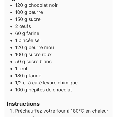
120
g
chocolat noir
100
g
beurre
150
g
sucre
2
œufs
60
g
farine
1
pincée
sel
120
g
beurre mou
100
g
sucre roux
50
g
sucre blanc
1
œuf
180
g
farine
1/2
c. à café
levure chimique
100
g
pépites de chocolat
Instructions
Préchauffez votre four à 180°C en chaleur