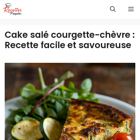
Aller
M
au
contenu
Cake salé courgette-chèvre :
Recette facile et savoureuse