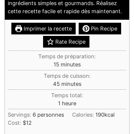
ingrédients simples et gourmands. Réalisez
cette recette facile et rapide dès maintenant.
Imprimer la recette
Pin Recipe
Rate Recipe
Temps de préparation:
minutes
15
minutes
Temps de cuisson:
minutes
45
minutes
Temps total:
heure
1
heure
Servings:
6
personnes
Calories:
190
kcal
Cost:
$12