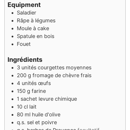
Equipment
Saladier
Râpe à légumes
Moule à cake
Spatule en bois
Fouet
Ingrédients
3
unités
courgettes moyennes
200
g
fromage de chèvre frais
4
unités
œufs
150
g
farine
1
sachet
levure chimique
10
cl
lait
80
ml
huile d'olive
q.s.
sel et poivre