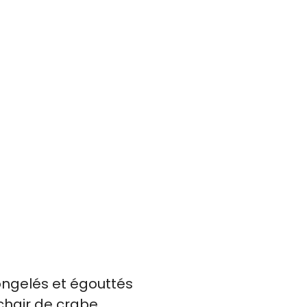
ongelés et égouttés
 chair de crabe