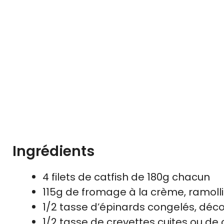
Ingrédients
4 filets de catfish de 180g chacun
115g de fromage à la crème, ramolli
1/2 tasse d’épinards congelés, déc
1/2 tasse de crevettes cuites ou de