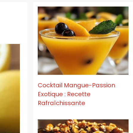
Cocktail Mangue-Passion
Exotique : Recette
Rafraîchissante