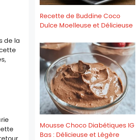
Recette de Buddine Coco
Dulce Moelleuse et Délicieuse
s de la
ecette
s,
rie
Mousse Choco Diabétiques IG
cette
Bas : Délicieuse et Légère
retour