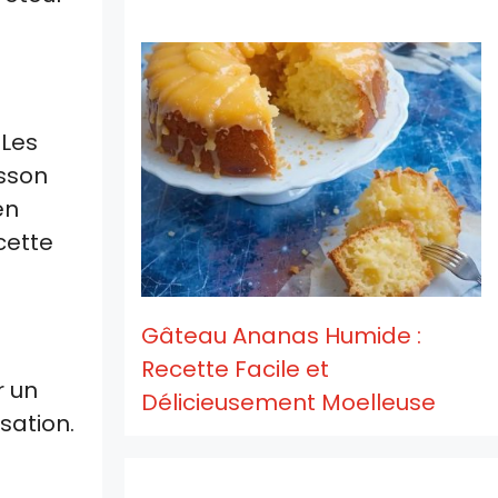
 Les
isson
en
cette
Gâteau Ananas Humide :
Recette Facile et
r un
Délicieusement Moelleuse
sation.