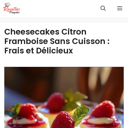
Aller
M
au
contenu
Cheesecakes Citron
Framboise Sans Cuisson :
Frais et Délicieux