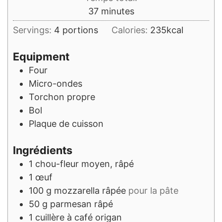
minutes
37
minutes
Servings:
4
portions
Calories:
235
kcal
Equipment
Four
Micro-ondes
Torchon propre
Bol
Plaque de cuisson
Ingrédients
1
chou-fleur moyen, râpé
1
œuf
100
g
mozzarella râpée
pour la pâte
50
g
parmesan râpé
1
cuillère à café
origan