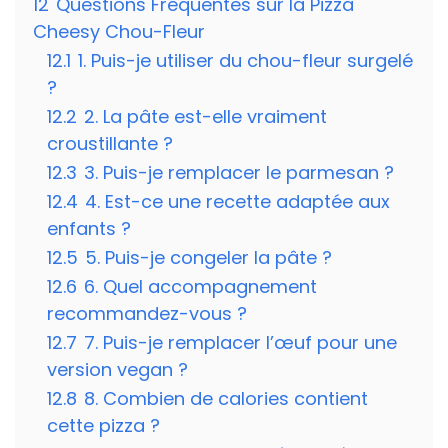
12
Questions Fréquentes sur la Pizza
Cheesy Chou-Fleur
12.1
1. Puis-je utiliser du chou-fleur surgelé
?
12.2
2. La pâte est-elle vraiment
croustillante ?
12.3
3. Puis-je remplacer le parmesan ?
12.4
4. Est-ce une recette adaptée aux
enfants ?
12.5
5. Puis-je congeler la pâte ?
12.6
6. Quel accompagnement
recommandez-vous ?
12.7
7. Puis-je remplacer l’œuf pour une
version vegan ?
12.8
8. Combien de calories contient
cette pizza ?