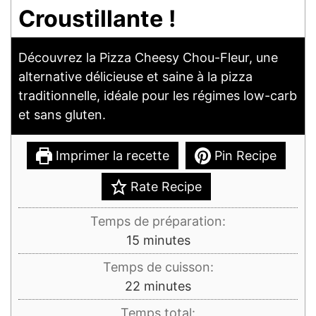
Croustillante !
Découvrez la Pizza Cheesy Chou-Fleur, une
alternative délicieuse et saine à la pizza
traditionnelle, idéale pour les régimes low-carb
et sans gluten.
Imprimer la recette
Pin Recipe
Rate Recipe
Temps de préparation:
minutes
15
minutes
Temps de cuisson:
minutes
22
minutes
Temps total: