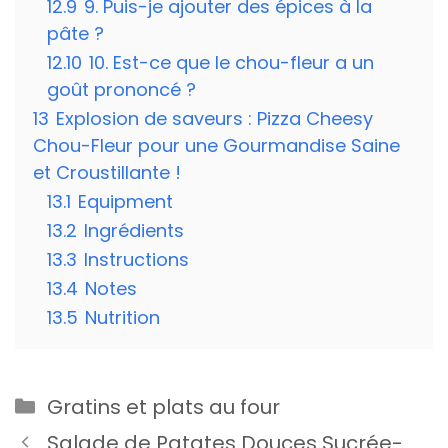
12.9
9. Puis-je ajouter des épices à la
pâte ?
12.10
10. Est-ce que le chou-fleur a un
goût prononcé ?
13
Explosion de saveurs : Pizza Cheesy
Chou-Fleur pour une Gourmandise Saine
et Croustillante !
13.1
Equipment
13.2
Ingrédients
13.3
Instructions
13.4
Notes
13.5
Nutrition
Catégories
Gratins et plats au four
Salade de Patates Douces Sucrée-