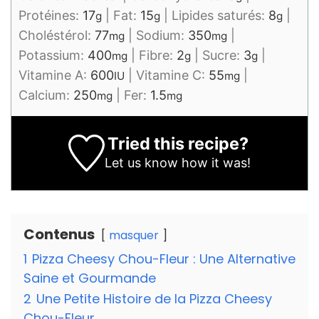
Protéines:
17
|
Fat:
15
|
Lipides saturés:
8
|
g
g
g
Choléstérol:
77
|
Sodium:
350
|
mg
mg
Potassium:
400
|
Fibre:
2
|
Sucre:
3
|
mg
g
g
Vitamine A:
600
|
Vitamine C:
55
|
IU
mg
Calcium:
250
|
Fer:
1.5
mg
mg
Tried this recipe?
Let us know
how it was!
Contenus
masquer
1
Pizza Cheesy Chou-Fleur : Une Alternative
Saine et Gourmande
2
Une Petite Histoire de la Pizza Cheesy
Chou-Fleur