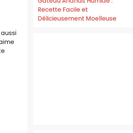
Gâteau Ananas Humide :
Recette Facile et
Délicieusement Moelleuse
 aussi
’aime
te