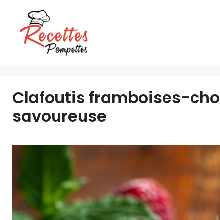
Aller
au
contenu
Clafoutis framboises-choc
savoureuse