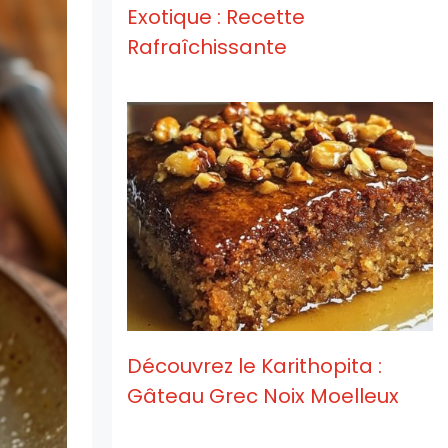
Exotique : Recette
Rafraîchissante
Découvrez le Karithopita :
Gâteau Grec Noix Moelleux