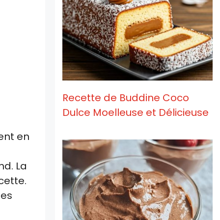
Recette de Buddine Coco
Dulce Moelleuse et Délicieuse
ent en
nd. La
cette.
des