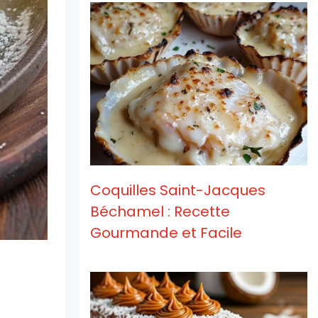
Coquilles Saint-Jacques
Béchamel : Recette
Gourmande et Facile