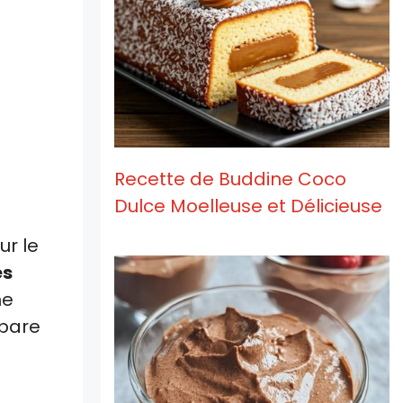
Recette de Buddine Coco
Dulce Moelleuse et Délicieuse
ur le
es
ne
épare