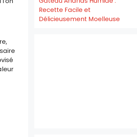
Gâteau Ananas Humide :
 l’on
Recette Facile et
Délicieusement Moelleuse
re,
saire
ovisé
aleur