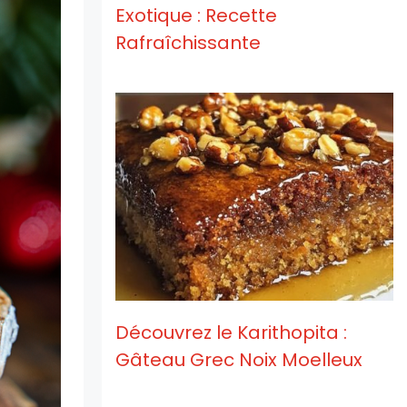
Exotique : Recette
Rafraîchissante
Découvrez le Karithopita :
Gâteau Grec Noix Moelleux