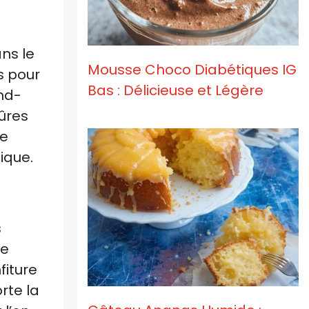
ns le
Mousse Choco Diabétiques IG
s pour
Bas : Délicieuse et Légère
and-
mûres
ne
ique.
s
de
fiture
rte la