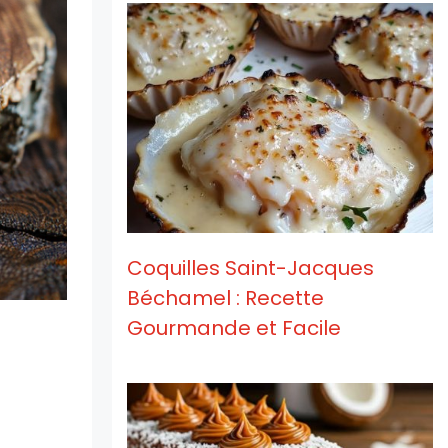
Coquilles Saint-Jacques
Béchamel : Recette
Gourmande et Facile