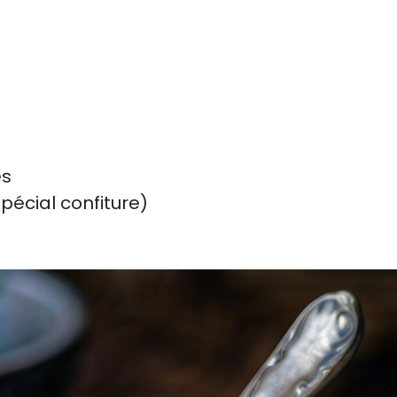
es
spécial confiture)