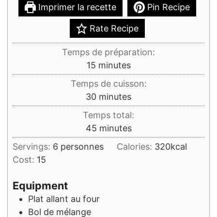
Imprimer la recette
Pin Recipe
Rate Recipe
Temps de préparation:
minutes
15
minutes
Temps de cuisson:
minutes
30
minutes
Temps total:
minutes
45
minutes
Servings:
6
personnes
Calories:
320
kcal
Cost:
15
Equipment
Plat allant au four
Bol de mélange