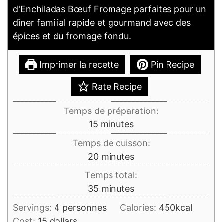
d'Enchiladas Bœuf Fromage parfaites pour un
dîner familial rapide et gourmand avec des
épices et du fromage fondu.
Imprimer la recette
Pin Recipe
Rate Recipe
Temps de préparation:
minutes
15
minutes
Temps de cuisson:
minutes
20
minutes
Temps total:
minutes
35
minutes
Servings:
4
personnes
Calories:
450
kcal
Cost:
15 dollars