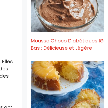
Mousse Choco Diabétiques IG
Bas : Délicieuse et Légère
 Elles
 des
 des
es ont