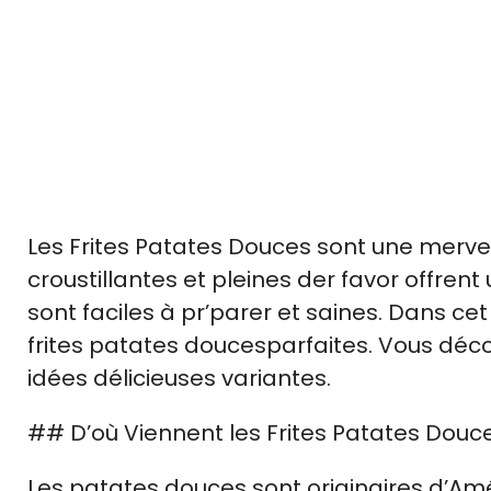
Les Frites Patates Douces sont une merveill
croustillantes et pleines der favor offrent 
sont faciles à pr’parer et saines. Dans ce
frites patates doucesparfaites. Vous décou
idées délicieuses variantes.
## D’où Viennent les Frites Patates Douc
Les patates douces sont originaires d’Amé