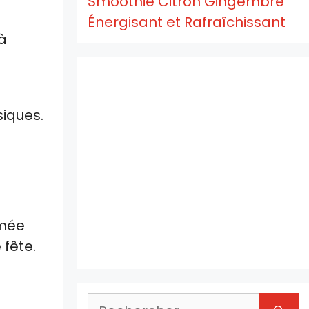
Smoothie Citron Gingembre
Énergisant et Rafraîchissant
 à
siques.
omée
 fête.
Rechercher :