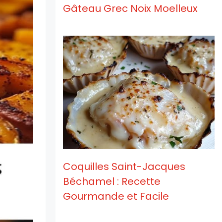
Gâteau Grec Noix Moelleux
Coquilles Saint-Jacques
Béchamel : Recette
Gourmande et Facile