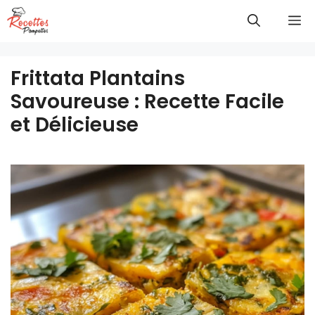
Aller
M
au
contenu
Frittata Plantains
Savoureuse : Recette Facile
et Délicieuse