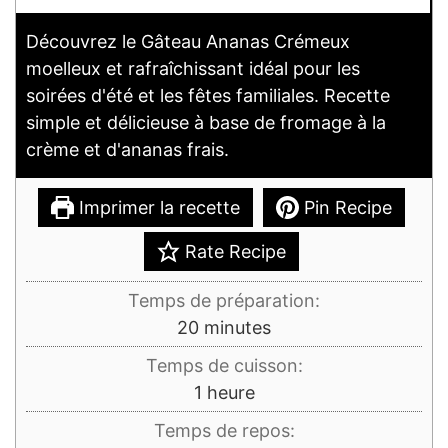
Découvrez le Gâteau Ananas Crémeux
moelleux et rafraîchissant idéal pour les
soirées d'été et les fêtes familiales. Recette
simple et délicieuse à base de fromage à la
crème et d'ananas frais.
Imprimer la recette
Pin Recipe
Rate Recipe
Temps de préparation:
minutes
20
minutes
Temps de cuisson:
heure
1
heure
Temps de repos: