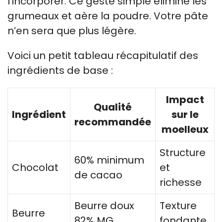
l’incorporer. Ce geste simple élimine les
grumeaux et aère la poudre. Votre pâte
n’en sera que plus légère.
Voici un petit tableau récapitulatif des
ingrédients de base :
Impact
Qualité
Ingrédient
sur le
recommandée
moelleux
Structure
60% minimum
Chocolat
et
de cacao
richesse
Beurre doux
Texture
Beurre
82% MG
fondante