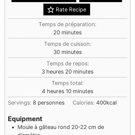
Rate Recipe
Temps de préparation:
minutes
20
minutes
Temps de cuisson:
minutes
30
minutes
Temps de repos:
heures
minutes
3
heures
20
minutes
Temps total:
heures
minutes
4
heures
10
minutes
Servings:
8
personnes
Calories:
400
kcal
Equipment
Moule à gâteau rond
20-22 cm de