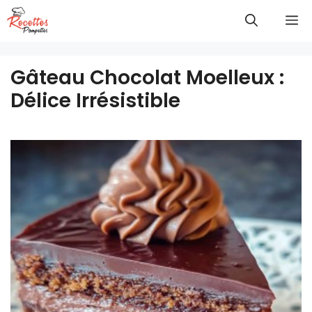
Aller
M
au
contenu
Gâteau Chocolat Moelleux :
Délice Irrésistible