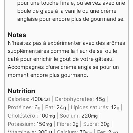
pour une touche finale, ou servez avec une
boule de glace à la vanille ou une crème
anglaise pour encore plus de gourmandise.
Notes
N'hésitez pas à expérimenter avec des arômes
supplémentaires comme la fleur de sel ou le
café pour enrichir le goût de votre gâteau.
Accompagnez d'une crème anglaise pour un
moment encore plus gourmand.
Nutrition
Calories:
400
|
Carbohydrates:
45
|
kcal
g
Protéines:
6
|
Fat:
24
|
Lipides saturés:
12
|
g
g
g
Choléstérol:
100
|
Sodium:
220
|
mg
mg
Potassium:
150
|
Fibre:
2
|
Sucre:
30
|
mg
g
g
Vitamine A:
300
|
Calcium:
70
|
Fer:
2
IU
mg
mg