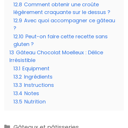
12.8
Comment obtenir une croûte
légèrement craquante sur le dessus ?
12.9
Avec quoi accompagner ce gâteau
?
12.10
Peut-on faire cette recette sans
gluten ?
13
Gâteau Chocolat Moelleux : Délice
Irrésistible
13.1
Equipment
13.2
Ingrédients
13.3
Instructions
13.4
Notes
13.5
Nutrition
Catégories
Gâteaux et pâtisseries