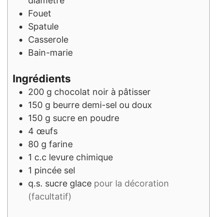
diamètre
Fouet
Spatule
Casserole
Bain-marie
Ingrédients
200
g
chocolat noir à pâtisser
150
g
beurre demi-sel ou doux
150
g
sucre en poudre
4
œufs
80
g
farine
1
c.c
levure chimique
1
pincée
sel
q.s.
sucre glace
pour la décoration
(facultatif)