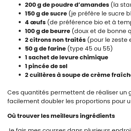
200 g de poudre d’amandes
(la sta
150 g de sucre
(je préfère le sucre 
4 œufs
(de préférence bio et à te
100 g de beurre
(doux et de bonne q
2 citrons non traités
(pour le zeste e
50 g de farine
(type 45 ou 55)
1 sachet de levure chimique
1 pincée de sel
2 cuillères à soupe de crème fraîch
Ces quantités permettent de réaliser un 
facilement doubler les proportions pour 
Où trouver les meilleurs ingrédients
Je fais mes courses dans plusieurs endroi