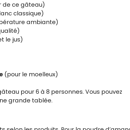
r de ce gâteau)
blanc classique)
mpérature ambiante)
ualité)
t le jus)
e
(pour le moelleux)
gâteau pour 6 à 8 personnes. Vous pouvez
une grande tablée.
ts selon les produits. Pour la poudre d’amand