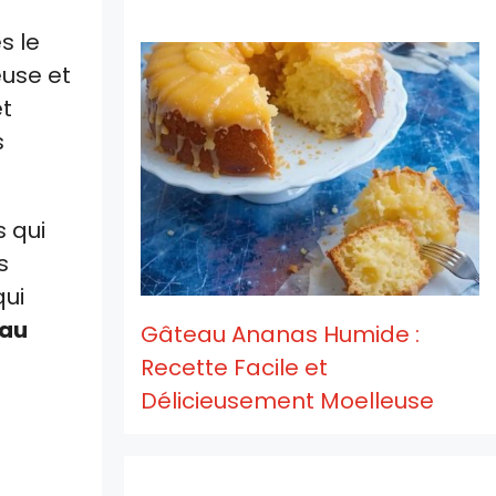
s le
euse et
et
s
 qui
s
qui
 au
Gâteau Ananas Humide :
Recette Facile et
Délicieusement Moelleuse