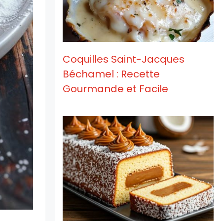
Coquilles Saint-Jacques
Béchamel : Recette
Gourmande et Facile