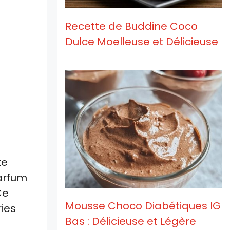
Recette de Buddine Coco
Dulce Moelleuse et Délicieuse
te
parfum
Ce
Mousse Choco Diabétiques IG
ries
Bas : Délicieuse et Légère