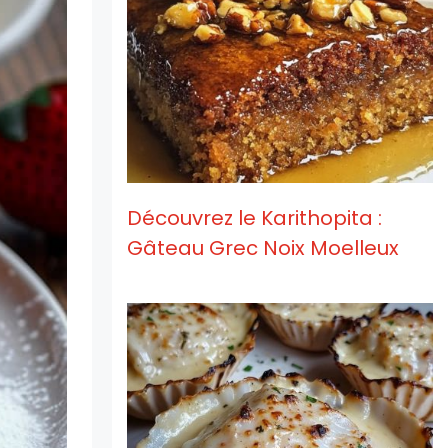
Découvrez le Karithopita :
Gâteau Grec Noix Moelleux