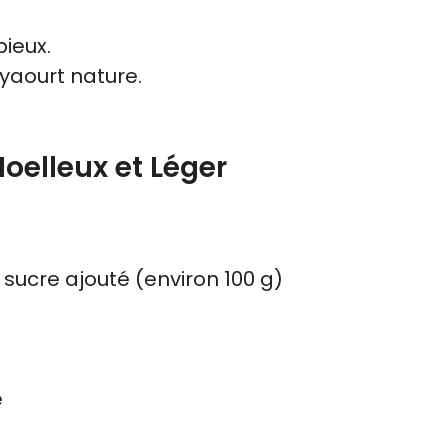
ieux.
 yaourt nature.
oelleux et Léger
ucre ajouté (environ 100 g)
e