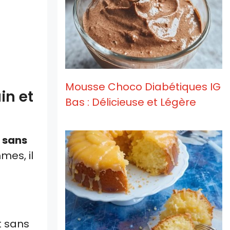
Mousse Choco Diabétiques IG
in et
Bas : Délicieuse et Légère
 sans
mes, il
t sans