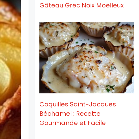
Gâteau Grec Noix Moelleux
Coquilles Saint-Jacques
Béchamel : Recette
Gourmande et Facile