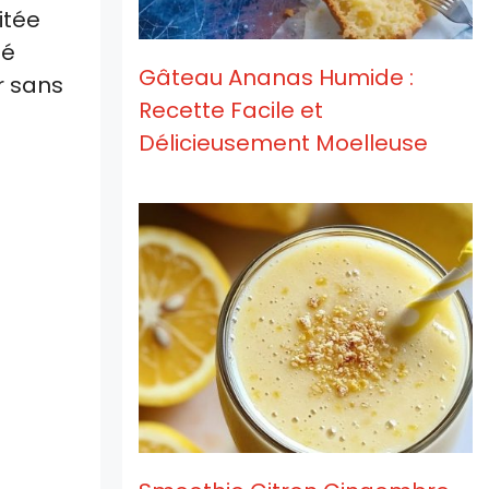
itée
té
Gâteau Ananas Humide :
r sans
Recette Facile et
Délicieusement Moelleuse