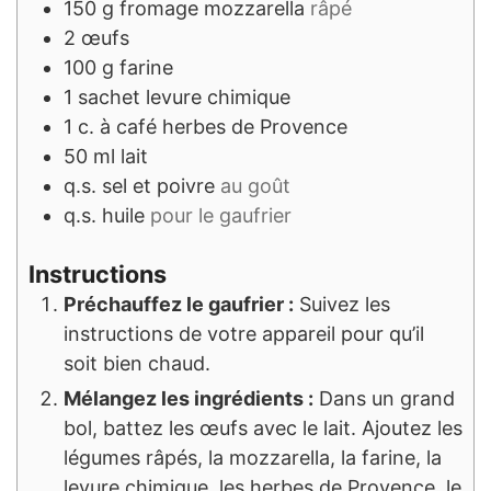
150
g
fromage mozzarella
râpé
2
œufs
100
g
farine
1
sachet
levure chimique
1
c. à café
herbes de Provence
50
ml
lait
q.s.
sel et poivre
au goût
q.s.
huile
pour le gaufrier
Instructions
Préchauffez le gaufrier :
Suivez les
instructions de votre appareil pour qu’il
soit bien chaud.
Mélangez les ingrédients :
Dans un grand
bol, battez les œufs avec le lait. Ajoutez les
légumes râpés, la mozzarella, la farine, la
levure chimique, les herbes de Provence, le