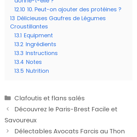
donne-t-elle ?
12.10
10. Peut-on ajouter des protéines ?
13
Délicieuses Gaufres de Légumes
Croustillantes
13.1
Equipment
13.2
Ingrédients
13.3
Instructions
13.4
Notes
13.5
Nutrition
Catégories
Clafoutis et flans salés
Découvrez le Paris-Brest Facile et
Savoureux
Délectables Avocats Farcis au Thon