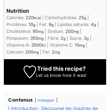
Nutrition
Calories:
220
|
Carbohydrates:
25
|
kcal
g
Protéines:
10
|
Fat:
9
|
Lipides saturés:
4
|
g
g
g
Choléstérol:
95
|
Sodium:
200
|
mg
mg
Potassium:
350
|
Fibre:
2
|
Sucre:
3
|
mg
g
g
Vitamine A:
3500
|
Vitamine C:
10
|
IU
mg
Calcium:
200
|
Fer:
2
mg
mg
Tried this recipe?
Let us know
how it was!
Contenus
masquer
1
Introduction : Découvrez les Gaufres de