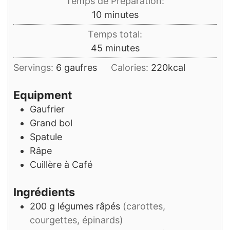
Temps de Préparation:
minutes
10
minutes
Temps total:
minutes
45
minutes
Servings:
6
gaufres
Calories:
220
kcal
Equipment
Gaufrier
Grand bol
Spatule
Râpe
Cuillère à Café
Ingrédients
200
g
légumes râpés
(carottes,
courgettes, épinards)