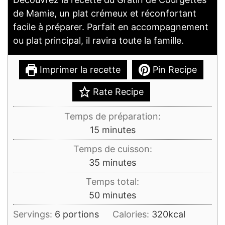
de Mamie, un plat crémeux et réconfortant
facile à préparer. Parfait en accompagnement
ou plat principal, il ravira toute la famille.
Imprimer la recette
Pin Recipe
Rate Recipe
Temps de préparation:
minutes
15
minutes
Temps de cuisson:
minutes
35
minutes
Temps total:
minutes
50
minutes
Servings:
6
portions
Calories:
320
kcal