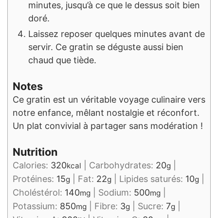
minutes, jusqu’à ce que le dessus soit bien
doré.
Laissez reposer quelques minutes avant de
servir. Ce gratin se déguste aussi bien
chaud que tiède.
Notes
Ce gratin est un véritable voyage culinaire vers
notre enfance, mêlant nostalgie et réconfort.
Un plat convivial à partager sans modération !
Nutrition
Calories:
320
|
Carbohydrates:
20
|
kcal
g
Protéines:
15
|
Fat:
22
|
Lipides saturés:
10
|
g
g
g
Choléstérol:
140
|
Sodium:
500
|
mg
mg
Potassium:
850
|
Fibre:
3
|
Sucre:
7
|
mg
g
g