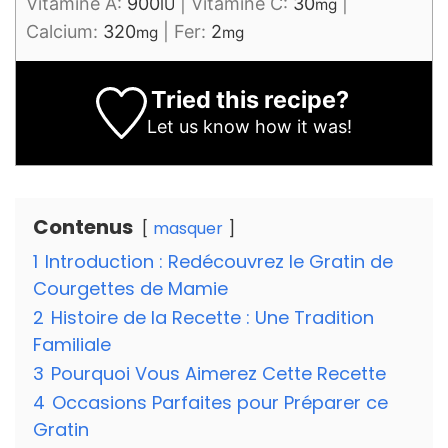
Vitamine A:
900
|
Vitamine C:
30
|
IU
mg
Calcium:
320
|
Fer:
2
mg
mg
Tried this recipe?
Let us know
how it was!
Contenus
masquer
1
Introduction : Redécouvrez le Gratin de
Courgettes de Mamie
2
Histoire de la Recette : Une Tradition
Familiale
3
Pourquoi Vous Aimerez Cette Recette
4
Occasions Parfaites pour Préparer ce
Gratin