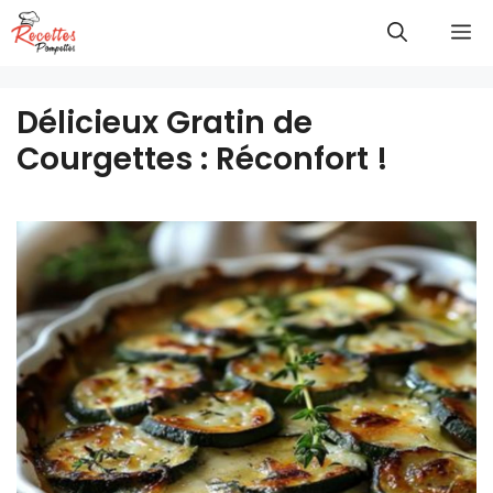
Aller
M
au
contenu
Délicieux Gratin de
Courgettes : Réconfort !