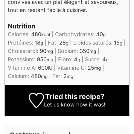
convives avec un plat élégant et savoureux,
tout en restant facile à cuisiner.
Nutrition
Calories:
480
|
Carbohydrates:
40
|
kcal
g
Protéines:
18
|
Fat:
28
|
Lipides saturés:
15
|
g
g
g
Choléstérol:
90
|
Sodium:
350
|
mg
mg
Potassium:
950
|
Fibre:
4
|
Sucre:
4
|
mg
g
g
Vitamine A:
600
|
Vitamine C:
25
|
IU
mg
Calcium:
480
|
Fer:
2
mg
mg
Tried this recipe?
Let us know
how it was!