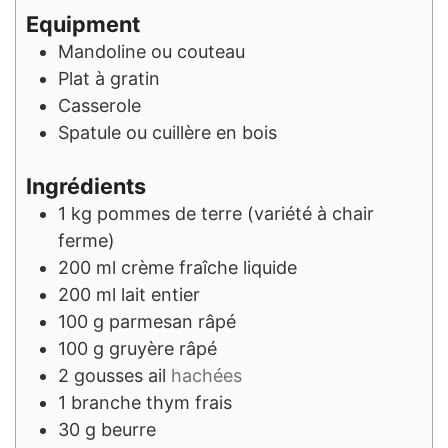
Equipment
Mandoline ou couteau
Plat à gratin
Casserole
Spatule ou cuillère en bois
Ingrédients
1
kg
pommes de terre (variété à chair
ferme)
200
ml
crème fraîche liquide
200
ml
lait entier
100
g
parmesan râpé
100
g
gruyère râpé
2
gousses
ail
hachées
1
branche
thym frais
30
g
beurre