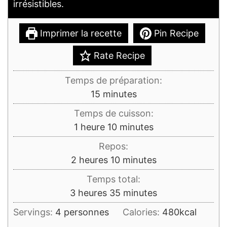
irrésistibles.
Imprimer la recette
Pin Recipe
Rate Recipe
Temps de préparation:
minutes
15
minutes
Temps de cuisson:
heure
minutes
1
heure
10
minutes
Repos:
heures
minutes
2
heures
10
minutes
Temps total:
heures
minutes
3
heures
35
minutes
Servings:
4
personnes
Calories:
480
kcal