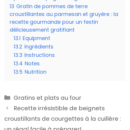
13
Gratin de pommes de terre
croustillantes au parmesan et gruyère : la
recette gourmande pour un festin
délicieusement gratifiant
13.1
Equipment
13.2
Ingrédients
13.3
Instructions
13.4
Notes
13.5
Nutrition
Catégories
Gratins et plats au four
Recette irrésistible de beignets
croustillants de courgettes à la cuillère :
un régal facile à préparer!