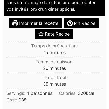
sous un fromage doré. Parfaite pour épater
vos invités lors d'un dîner spécial.
Imprimer la recette
Pin Recipe
Rate Recipe
Temps de préparation:
minutes
15
minutes
Temps de cuisson:
minutes
20
minutes
Temps total:
minutes
35
minutes
Servings:
4
personnes
Calories:
320
kcal
Cost:
$35