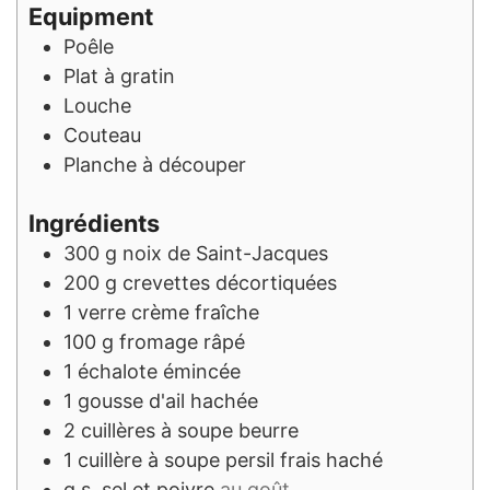
Equipment
Poêle
Plat à gratin
Louche
Couteau
Planche à découper
Ingrédients
300
g
noix de Saint-Jacques
200
g
crevettes décortiquées
1
verre
crème fraîche
100
g
fromage râpé
1
échalote émincée
1
gousse d'ail hachée
2
cuillères à soupe
beurre
1
cuillère à soupe
persil frais haché
q.s.
sel et poivre
au goût