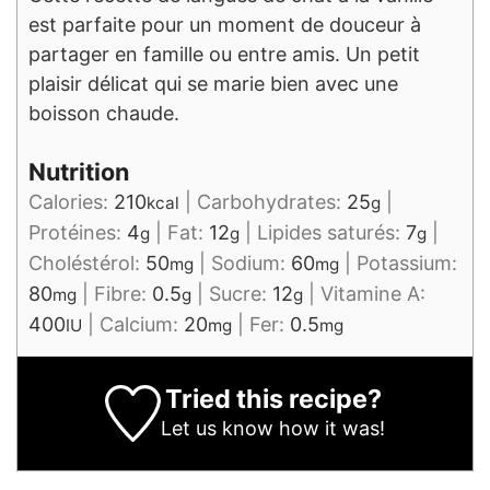
est parfaite pour un moment de douceur à
partager en famille ou entre amis. Un petit
plaisir délicat qui se marie bien avec une
boisson chaude.
Nutrition
Calories:
210
|
Carbohydrates:
25
|
kcal
g
Protéines:
4
|
Fat:
12
|
Lipides saturés:
7
|
g
g
g
Choléstérol:
50
|
Sodium:
60
|
Potassium:
mg
mg
80
|
Fibre:
0.5
|
Sucre:
12
|
Vitamine A:
mg
g
g
400
|
Calcium:
20
|
Fer:
0.5
IU
mg
mg
Tried this recipe?
Let us know
how it was!