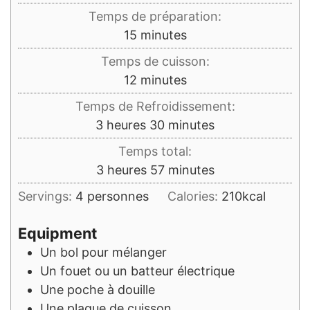
Temps de préparation:
minutes
15
minutes
Temps de cuisson:
minutes
12
minutes
Temps de Refroidissement:
heures
minutes
3
heures
30
minutes
Temps total:
heures
minutes
3
heures
57
minutes
Servings:
4
personnes
Calories:
210
kcal
Equipment
Un bol pour mélanger
Un fouet ou un batteur électrique
Une poche à douille
Une plaque de cuisson