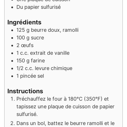
Du papier sulfurisé
Ingrédients
125
g
beurre doux, ramolli
100
g
sucre
2
œufs
1
c.c.
extrait de vanille
150
g
farine
1/2
c.c.
levure chimique
1
pincée
sel
Instructions
Préchauffez le four à 180°C (350°F) et
tapissez une plaque de cuisson de papier
sulfurisé.
Dans un bol, battez le beurre ramolli et le