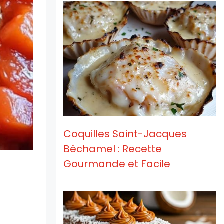
Coquilles Saint-Jacques
Béchamel : Recette
Gourmande et Facile