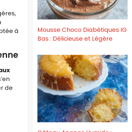
gères,
n
Mousse Choco Diabétiques IG
aptée à
Bas : Délicieuse et Légère
ienne
aux
s’en
er de