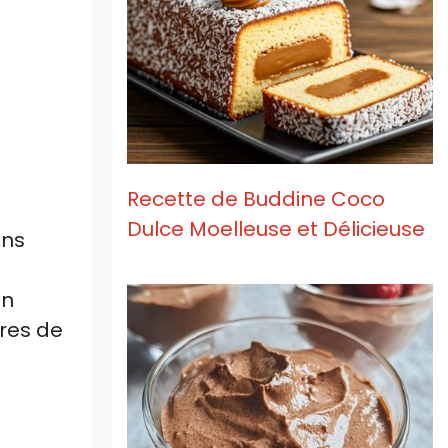
Recette de Buddine Coco
Dulce Moelleuse et Délicieuse
ons
on
ores de