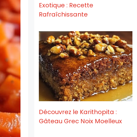
Exotique : Recette
Rafraîchissante
Découvrez le Karithopita :
Gâteau Grec Noix Moelleux