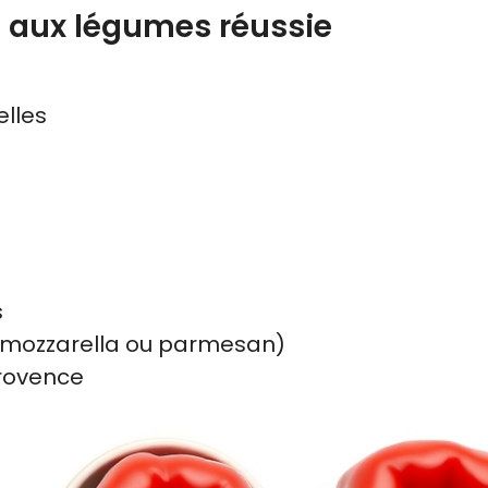
e aux légumes réussie
elles
s
 mozzarella ou parmesan)
 Provence