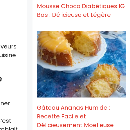
Mousse Choco Diabétiques IG
Bas : Délicieuse et Légère
aveurs
uisine
e
nner
Gâteau Ananas Humide :
Recette Facile et
C’est
Délicieusement Moelleuse
mblait