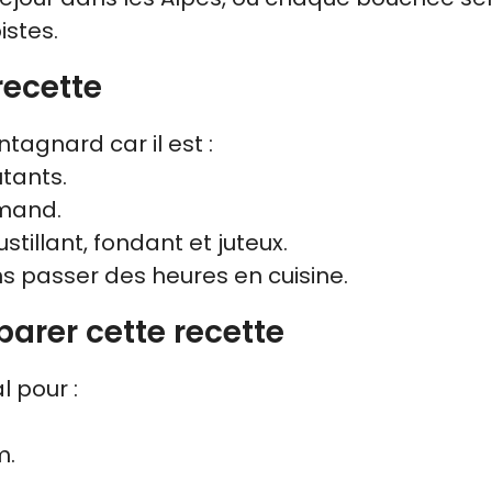
istes.
recette
agnard car il est :
tants.
rmand.
stillant, fondant et juteux.
ns passer des heures en cuisine.
arer cette recette
 pour :
m.