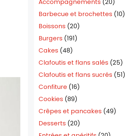
Accompagnements
(20)
Barbecue et brochettes
(10)
Boissons
(20)
Burgers
(191)
Cakes
(48)
Clafoutis et flans salés
(25)
Clafoutis et flans sucrés
(51)
Confiture
(16)
Cookies
(89)
Crêpes et pancakes
(49)
Desserts
(20)
Entrées et apéritifs
(20)