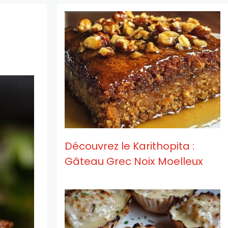
i
Découvrez le Karithopita :
Gâteau Grec Noix Moelleux