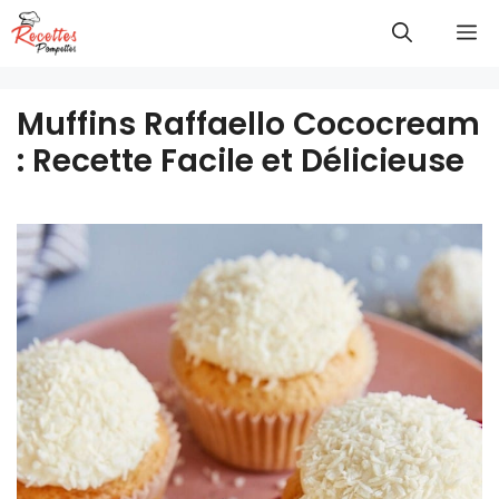
Aller
M
au
contenu
Muffins Raffaello Cococream
: Recette Facile et Délicieuse