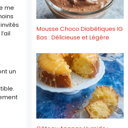
je me
moins
invités
Mousse Choco Diabétiques IG
’ail
Bas : Délicieuse et Légère
ont un
ible.
lement