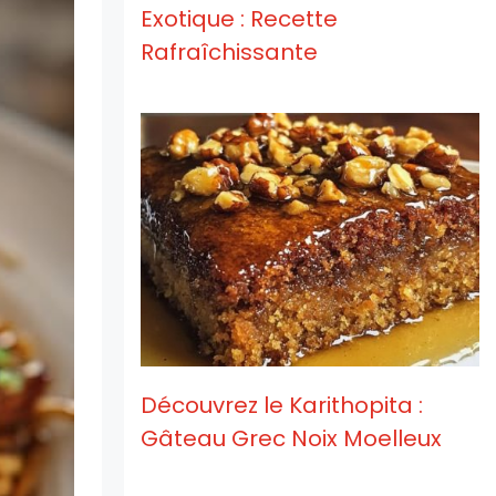
Exotique : Recette
Rafraîchissante
Découvrez le Karithopita :
Gâteau Grec Noix Moelleux