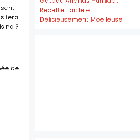
Gâteau Ananas Humide :
isent
Recette Facile et
us fera
Délicieusement Moelleuse
isine ?
rnée de