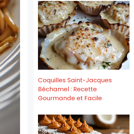
Coquilles Saint-Jacques
Béchamel : Recette
Gourmande et Facile