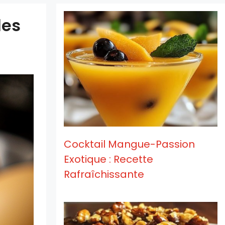
des
Cocktail Mangue-Passion
Exotique : Recette
Rafraîchissante