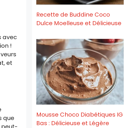
Recette de Buddine Coco
Dulce Moelleuse et Délicieuse
s avec
ion !
aveurs
t, et
e
Mousse Choco Diabétiques IG
s que
Bas : Délicieuse et Légère
e peut-