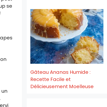
oup se
!
étapes
son
Gâteau Ananas Humide :
Recette Facile et
Délicieusement Moelleuse
 un
,
ervi