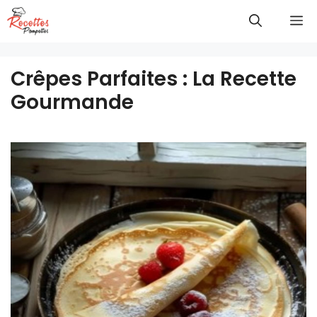
Aller
M
au
contenu
Crêpes Parfaites : La Recette
Gourmande