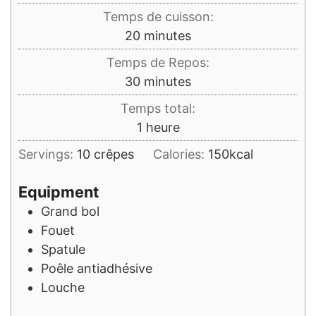
Temps de cuisson:
minutes
20
minutes
Temps de Repos:
minutes
30
minutes
Temps total:
heure
1
heure
Servings:
10
crêpes
Calories:
150
kcal
Equipment
Grand bol
Fouet
Spatule
Poêle antiadhésive
Louche