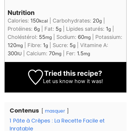
Nutrition
Calories:
150
|
Carbohydrates:
20
|
kcal
g
Protéines:
6
|
Fat:
5
|
Lipides saturés:
1
|
g
g
g
Choléstérol:
55
|
Sodium:
60
|
Potassium:
mg
mg
120
|
Fibre:
1
|
Sucre:
5
|
Vitamine A:
mg
g
g
300
|
Calcium:
70
|
Fer:
1.5
IU
mg
mg
Tried this recipe?
Let us know
how it was!
Contenus
masquer
1
Pâte à Crêpes : La Recette Facile et
Inratable