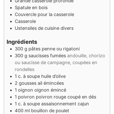
Grande casserole profonde
Spatule en bois
Couvercle pour la casserole
Casserole
Ustensiles de cuisine divers
Ingrédients
300
g
pâtes penne ou rigatoni
300
g
saucisses fumées
andouille, chorizo
ou saucisse de campagne, coupées en
rondelles
1
c. à soupe
huile d’olive
2
gousses
ail émincées
1
oignon
oignon émincé
1
poivron
poivron rouge coupé en dés
1
c. à soupe
assaisonnement cajun
400
ml
bouillon de poulet