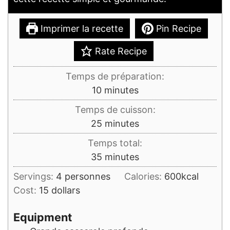
Imprimer la recette
Pin Recipe
Rate Recipe
Temps de préparation:
minutes
10
minutes
Temps de cuisson:
minutes
25
minutes
Temps total:
minutes
35
minutes
Servings:
4
personnes
Calories:
600
kcal
Cost:
15 dollars
Equipment