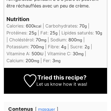
être réchauffées avec un peu de crème.
Nutrition
Calories:
600
|
Carbohydrates:
70
|
kcal
g
Protéines:
25
|
Fat:
25
|
Lipides saturés:
10
g
g
g
|
Choléstérol:
70
|
Sodium:
800
|
mg
mg
Potassium:
700
|
Fibre:
4
|
Sucre:
2
|
mg
g
g
Vitamine A:
500
|
Vitamine C:
30
|
IU
mg
Calcium:
200
|
Fer:
3
mg
mg
Tried this recipe?
Let us know
how it was!
Contenus
masquer