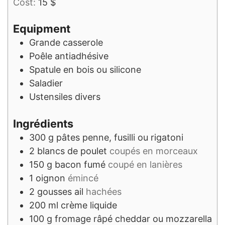
Cost:
15 $
Equipment
Grande casserole
Poêle antiadhésive
Spatule en bois ou silicone
Saladier
Ustensiles divers
Ingrédients
300
g
pâtes penne, fusilli ou rigatoni
2
blancs de poulet
coupés en morceaux
150
g
bacon fumé
coupé en lanières
1
oignon
émincé
2
gousses
ail
hachées
200
ml
crème liquide
100
g
fromage râpé cheddar ou mozzarella