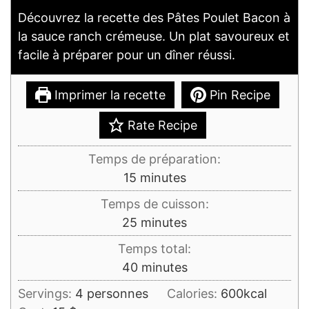
Découvrez la recette des Pâtes Poulet Bacon à
la sauce ranch crémeuse. Un plat savoureux et
facile à préparer pour un dîner réussi.
Imprimer la recette
Pin Recipe
Rate Recipe
Temps de préparation:
minutes
15
minutes
Temps de cuisson:
minutes
25
minutes
Temps total:
minutes
40
minutes
Servings:
4
personnes
Calories:
600
kcal