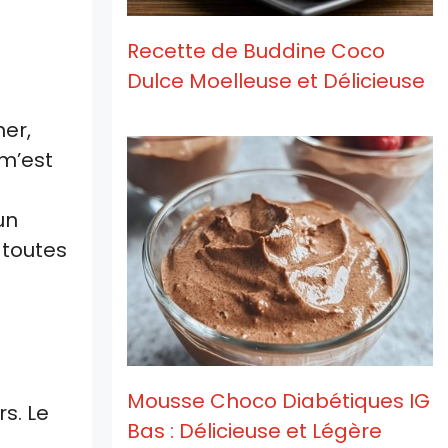
Recette de Buddine Coco
Dulce Moelleuse et Délicieuse
ner,
 m’est
un
 toutes
Mousse Choco Diabétiques IG
s. Le
Bas : Délicieuse et Légère