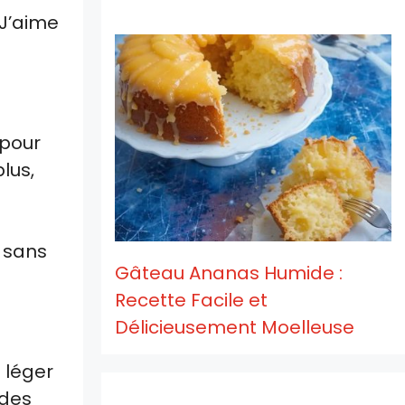
 J’aime
 pour
lus,
r sans
Gâteau Ananas Humide :
Recette Facile et
Délicieusement Moelleuse
 léger
 des