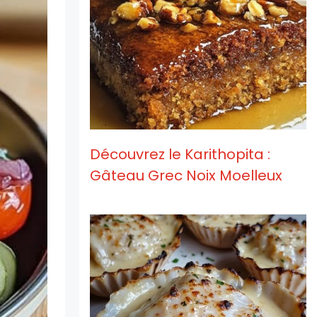
Découvrez le Karithopita :
Gâteau Grec Noix Moelleux