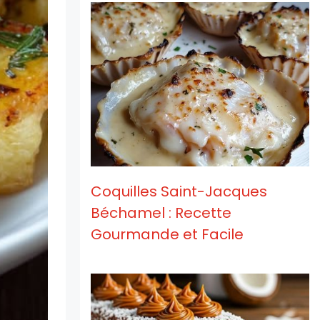
Coquilles Saint-Jacques
Béchamel : Recette
Gourmande et Facile