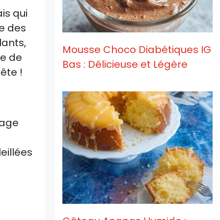
is qui
ue des
lants,
Mousse Choco Diabétiques IG
he de
Bas : Délicieuse et Légère
ête !
mage
eillées