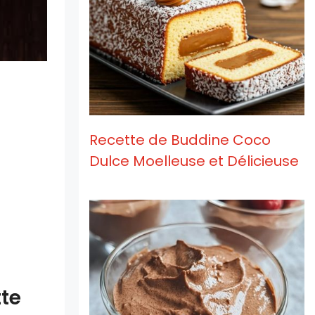
Recette de Buddine Coco
Dulce Moelleuse et Délicieuse
tte