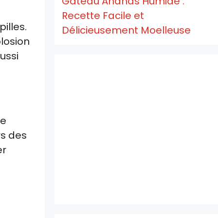
Gâteau Ananas Humide :
Recette Facile et
illes.
Délicieusement Moelleuse
plosion
ussi
re
rs des
er