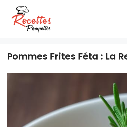
Aller
au
contenu
Pommes Frites Féta : La R