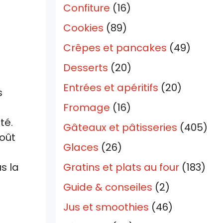
Confiture
(16)
Cookies
(89)
Crêpes et pancakes
(49)
Desserts
(20)
Entrées et apéritifs
(20)
s
Fromage
(16)
té.
Gâteaux et pâtisseries
(405)
goût
Glaces
(26)
s la
Gratins et plats au four
(183)
Guide & conseiles
(2)
Jus et smoothies
(46)