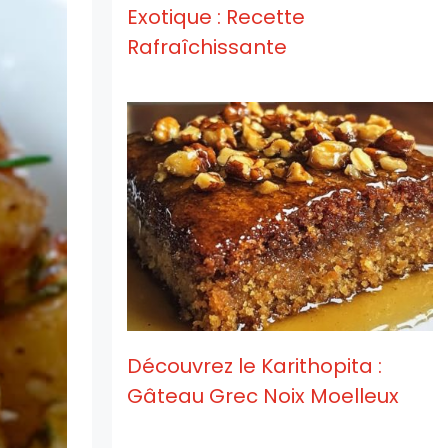
Exotique : Recette
Rafraîchissante
Découvrez le Karithopita :
Gâteau Grec Noix Moelleux