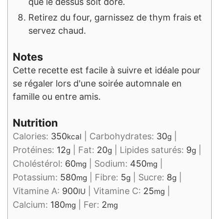
que le dessus soit doré.
Retirez du four, garnissez de thym frais et
servez chaud.
Notes
Cette recette est facile à suivre et idéale pour
se régaler lors d'une soirée automnale en
famille ou entre amis.
Nutrition
Calories:
350
|
Carbohydrates:
30
|
kcal
g
Protéines:
12
|
Fat:
20
|
Lipides saturés:
9
|
g
g
g
Choléstérol:
60
|
Sodium:
450
|
mg
mg
Potassium:
580
|
Fibre:
5
|
Sucre:
8
|
mg
g
g
Vitamine A:
900
|
Vitamine C:
25
|
IU
mg
Calcium:
180
|
Fer:
2
mg
mg