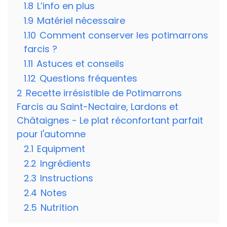
1.8
L’info en plus
1.9
Matériel nécessaire
1.10
Comment conserver les potimarrons
farcis ?
1.11
Astuces et conseils
1.12
Questions fréquentes
2
Recette irrésistible de Potimarrons
Farcis au Saint-Nectaire, Lardons et
Châtaignes - Le plat réconfortant parfait
pour l'automne
2.1
Equipment
2.2
Ingrédients
2.3
Instructions
2.4
Notes
2.5
Nutrition