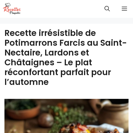
Aller
M
au
contenu
Recette irrésistible de
Potimarrons Farcis au Saint-
Nectaire, Lardons et
Châtaignes – Le plat
réconfortant parfait pour
l’automne