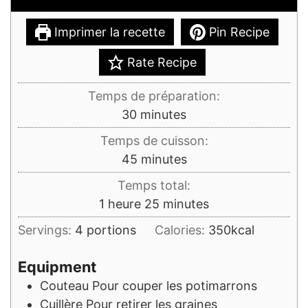
Imprimer la recette
Pin Recipe
Rate Recipe
Temps de préparation:
minutes
30
minutes
Temps de cuisson:
minutes
45
minutes
Temps total:
heure
minutes
1
heure
25
minutes
Servings:
4
portions
Calories:
350
kcal
Equipment
Couteau
Pour couper les potimarrons
Cuillère
Pour retirer les graines