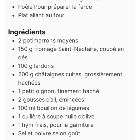
Poêle
Pour préparer la farce
Plat allant au four
Ingrédients
2
potimarrons moyens
150
g
fromage Saint-Nectaire, coupé en
dés
100
g
lardons
200
g
châtaignes cuites, grossièrement
hachées
1
petit oignon, finement haché
2
gousses d’ail, émincées
100
ml
bouillon de légumes
1
cuillère à soupe
huile d’olive
Thym frais, pour la garniture
Sel et poivre selon goût