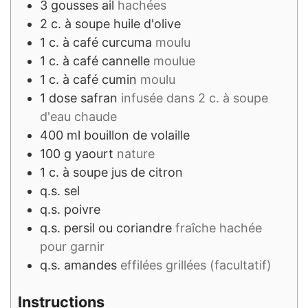
3
gousses
ail
hachées
2
c. à soupe
huile d'olive
1
c. à café
curcuma
moulu
1
c. à café
cannelle
moulue
1
c. à café
cumin
moulu
1
dose
safran
infusée dans 2 c. à soupe
d'eau chaude
400
ml
bouillon de volaille
100
g
yaourt
nature
1
c. à soupe
jus de citron
q.s.
sel
q.s.
poivre
q.s.
persil ou coriandre
fraîche hachée
pour garnir
q.s.
amandes
effilées grillées (facultatif)
Instructions