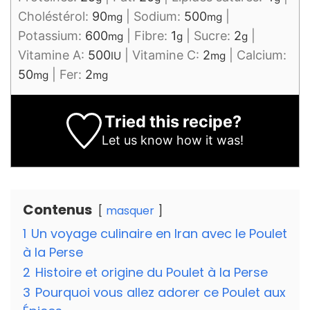
Choléstérol:
90
|
Sodium:
500
|
mg
mg
Potassium:
600
|
Fibre:
1
|
Sucre:
2
|
mg
g
g
Vitamine A:
500
|
Vitamine C:
2
|
Calcium:
IU
mg
50
|
Fer:
2
mg
mg
Tried this recipe?
Let us know
how it was!
Contenus
masquer
1
Un voyage culinaire en Iran avec le Poulet
à la Perse
2
Histoire et origine du Poulet à la Perse
3
Pourquoi vous allez adorer ce Poulet aux