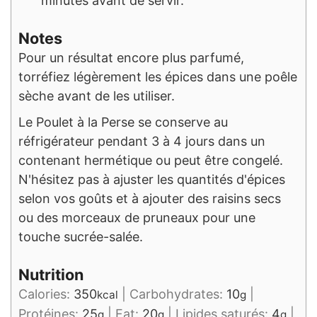
minutes avant de servir.
Notes
Pour un résultat encore plus parfumé,
torréfiez légèrement les épices dans une poêle
sèche avant de les utiliser.
Le Poulet à la Perse se conserve au
réfrigérateur pendant 3 à 4 jours dans un
contenant hermétique ou peut être congelé.
N'hésitez pas à ajuster les quantités d'épices
selon vos goûts et à ajouter des raisins secs
ou des morceaux de pruneaux pour une
touche sucrée-salée.
Nutrition
Calories:
350
|
Carbohydrates:
10
|
kcal
g
Protéines:
25
|
Fat:
20
|
Lipides saturés:
4
|
g
g
g