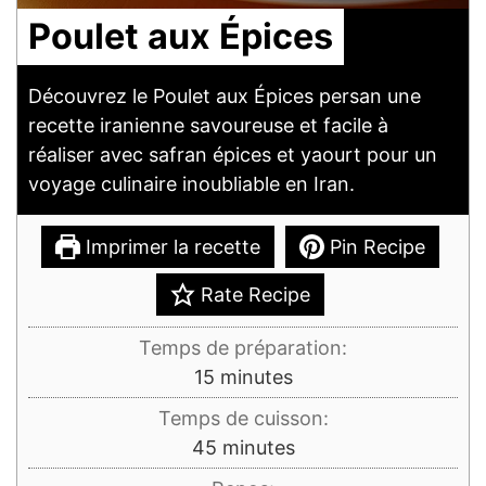
Poulet aux Épices
Découvrez le Poulet aux Épices persan une
recette iranienne savoureuse et facile à
réaliser avec safran épices et yaourt pour un
voyage culinaire inoubliable en Iran.
Imprimer la recette
Pin Recipe
Rate Recipe
Temps de préparation:
minutes
15
minutes
Temps de cuisson:
minutes
45
minutes