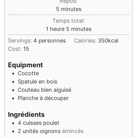
Repos:
minutes
5
minutes
Temps total:
heure
minutes
1
heure
5
minutes
Servings:
4
personnes
Calories:
350
kcal
Cost:
15
Equipment
Cocotte
Spatule en bois
Couteau bien aiguisé
Planche à découper
Ingrédients
4
cuisses
poulet
2
unités
oignons
émincés